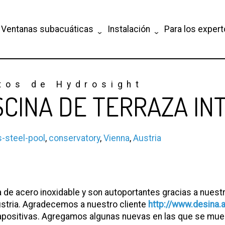
Ventanas subacuáticas
Instalación
Para los exper
tos de Hydrosight
SCINA DE TERRAZA IN
s-steel-pool
,
conservatory
,
Vienna
,
Austria
 de acero inoxidable y son autoportantes gracias a nuestr
ustria. Agradecemos a nuestro cliente
http://www.desina.a
apositivas. Agregamos algunas nuevas en las que se mues