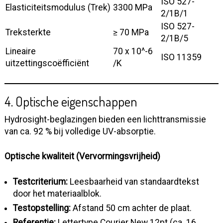
ISO 527-
Elasticiteitsmodulus (Trek)
3300 MPa
2/1B/1
ISO 527-
Treksterkte
≥ 70 MPa
2/1B/5
Lineaire
70 x 10^-6
ISO 11359
uitzettingscoëfficiënt
/K
4. Optische eigenschappen
Hydrosight-beglazingen bieden een lichttransmissie
van ca. 92 % bij volledige UV-absorptie.
Optische kwaliteit (Vervormingsvrijheid)
Testcriterium:
Leesbaarheid van standaardtekst
door het materiaalblok.
Testopstelling:
Afstand 50 cm achter de plaat.
Referentie:
Lettertype Courier New 12pt (ca. 16