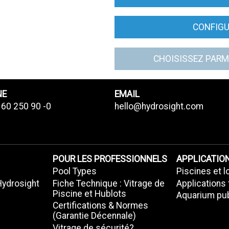
CONFIGU
CHOISISSEZ PARM
NE
EMAIL
 60 250 90 -0
hello@hydrosight.com
POUR LES PROFESSIONNELS
APPLICATIO
Pool Types
Piscines et l
Hydrosight
Fiche Technique : Vitrage de
Applications
Piscine et Hublots
Aquarium pub
Certifications & Normes
(Garantie Décennale)
Vitrage de sécurité?,