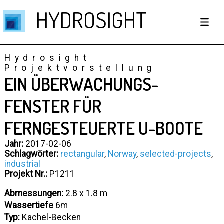
HYDROSIGHT
Hydrosight
Projektvorstellung
EIN ÜBERWACHUNGS-
FENSTER FÜR
FERNGESTEUERTE U-BOOTE
Jahr:
2017-02-06
Schlagwörter:
rectangular
,
Norway
,
selected-projects
,
industrial
Projekt Nr.:
P1211
Abmessungen:
2.8 x 1.8 m
Wassertiefe
6m
Typ:
Kachel-Becken