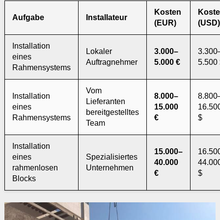
Kosten
Kost
Aufgabe
Installateur
(EUR)
(USD)
Installation
Lokaler
3.000–
3.300
eines
Auftragnehmer
5.000 €
5.500
Rahmensystems
Vom
Installation
8.000–
8.800
Lieferanten
eines
15.000
16.50
bereitgestelltes
Rahmensystems
€
$
Team
Installation
15.000–
16.50
eines
Spezialisiertes
40.000
44.00
rahmenlosen
Unternehmen
€
$
Blocks