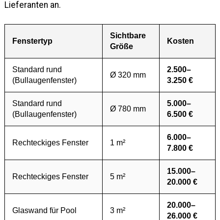
Lieferanten an.
Sichtbare
Fenstertyp
Kosten
Größe
Standard rund
2.500–
Ø 320 mm
(Bullaugenfenster)
3.250 €
Standard rund
5.000–
Ø 780 mm
(Bullaugenfenster)
6.500 €
6.000–
Rechteckiges Fenster
1 m²
7.800 €
15.000–
Rechteckiges Fenster
5 m²
20.000 €
20.000–
Glaswand für Pool
3 m²
26.000 €